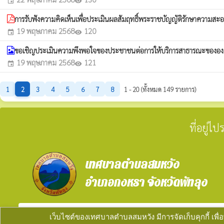
event
visibility
การรับฟังความคิดเห็นเพื่อประเมินผลสัมฤทธิ์พระราชบัญญัติรักษาความสะ
19 พฤษภาคม 2568
120
event
visibility
ขอเชิญประเมินความพึงพอใจของประชาชนต่อการให้บริการสาธารณะขององค
19 พฤษภาคม 2568
121
event
visibility
1
2
3
4
5
6
7
8
1 - 20 (ทั้งหมด 149 รายการ)
ที่อยู่
เทศบาลตำบลสมหวัง
อำเภอกงหรา จังหวัดพัทลุง
verified_user
ผู้ดูแลระบบ
copyright © 2025
เทศบาลตำบลสมหวัง
พัฒนาระบ
เว็บไซต์ของเทศบาลตำบลสมหวัง มีการจัดเก็บคุกกี้ เพื่