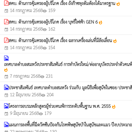
สคบ. ด้านการคุ้มครองผู้บริโภค เรื่อง ถังก๊าซหุงต้มต้องได้มาตรฐาน
whatshot
14 กรกฎาคม 2568
159
event
visibility
สคบ. ด้านการคุ้มครองผู้บริโภค เรื่อง บุหรี่ไฟฟ้า GEN 6
whatshot
14 กรกฎาคม 2568
162
event
visibility
สคบ. ด้านการคุ้มครองผู้บริโภค เรื่อง ฉลากเครื่องเล่นที่มีล้อเลื่อน
whatshot
14 กรกฎาคม 2568
154
event
visibility
เทศบาลตำบลสมหวังประชาสัมพันธ์ การทำบัตรใหม่/ต่ออายุบัตรประจำตัวคนพิการ -
whatshot
7 กรกฎาคม 2568
231
event
visibility
ประชาสัมพันธ์ เทศบาลตำบลสมหวัง ร่วมกับ มูลนิธิเพื่อสุนัขในซอย ประชาส
12 มิถุนายน 2568
204
event
visibility
โครงการอบรมหลักสูตรผู้ช่วยคนพิการระดับพื้นฐาน พ.ศ. 2555
whatshot
9 มิถุนายน 2568
179
event
visibility
แผนการลงพื้นที่ฉีดวัคซีนป้องกันโรคพิษสุนัขบ้าในสุนัขและแมว ปีงบประม
22 พฤษภาคม 2568
130