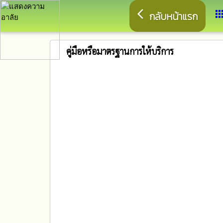
arrow_back_ios
app
กลับหน้าแรก
คู่มือหรือมาตรฐานการให้บริการ