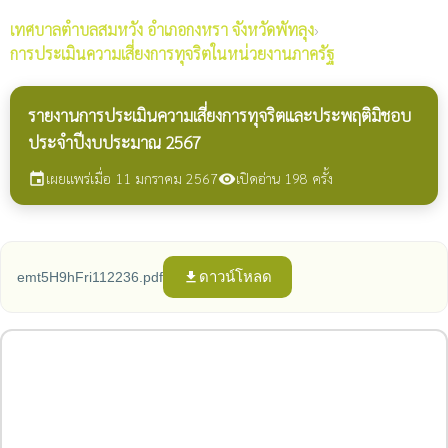
เทศบาลตำบลสมหวัง
อำเภอกงหรา จังหวัดพัทลุง
›
การประเมินความเสี่ยงการทุจริตในหน่วยงานภาครัฐ
รายงานการประเมินความเสี่ยงการทุจริตและประพฤติมิชอบ
ประจำปีงบประมาณ 2567
เผยแพร่เมื่อ 11 มกราคม 2567
เปิดอ่าน 198 ครั้ง
event
visibility
ดาวน์โหลด
emt5H9hFri112236.pdf
file_download